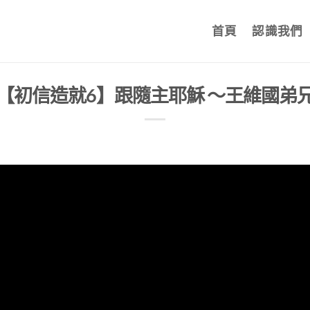
首頁
認識我們
【初信造就6】跟隨主耶穌 ～王維國弟