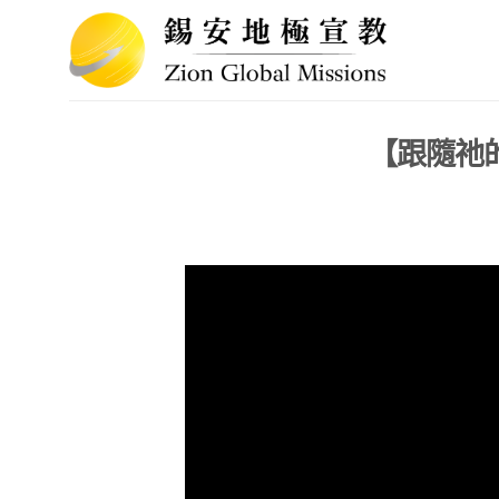
Skip
to
content
【跟隨祂