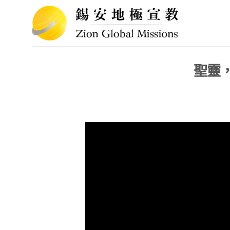
Skip
to
content
聖靈，