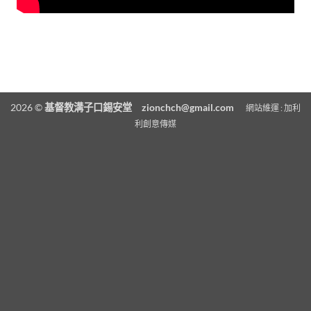
2026 ©
基督教溝子口錫安堂
zionchch@gmail.com
網站維運 :
加利
利創意傳媒