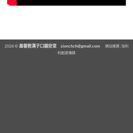
2026 ©
基督教溝子口錫安堂
zionchch@gmail.com
網站維運 :
加利
利創意傳媒