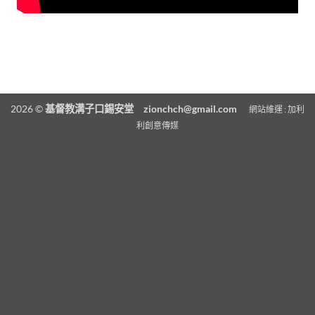
2026 ©
基督教溝子口錫安堂
zionchch@gmail.com
網站維運 :
加利
利創意傳媒