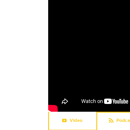
Video
Podca